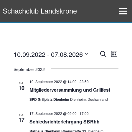
Zum
Schachclub Landskrone
Inhalt
Menü
springen
10.09.2022
 - 
07.08.2026
Veranstaltungen
Veran
Veransta
Suche
Liste
Datum
Ansic
Suche
September 2022
wählen.
Navig
und
10. September 2022 @ 14:00
-
23:59
SA.
10
Ansichte
Mitgliederversammlung und Grillfest
SPD Grillplatz Dienheim
Dienheim, Deutschland
Navigati
17. September 2022 @ 09:00
-
17:00
SA.
17
Schiedsrichterlehrgang SBRhh
Rathaus Dienheim
Rheinstraße 33, Dienheim