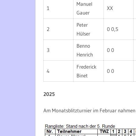
Manuel
1
XX
Gauer
Peter
2
0 0,5
Hülser
Benno
3
0 0
Henrich
Frederick
4
0 0
Binet
2025
Am Monatsblitzturnier im Februar nahmen se