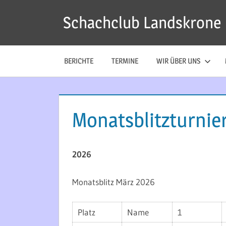
Zum
Schachclub Landskrone
Inhalt
springen
BERICHTE
TERMINE
WIR ÜBER UNS
Monatsblitzturnie
2026
Monatsblitz März 2026
Platz
Name
1