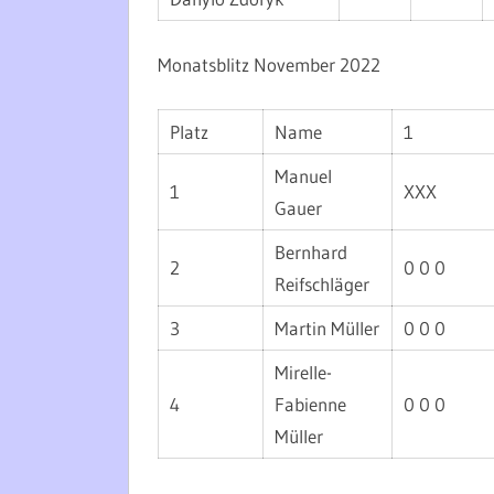
Monatsblitz November 2022
Platz
Name
1
Manuel
1
XXX
Gauer
Bernhard
2
0 0 0
Reifschläger
3
Martin Müller
0 0 0
Mirelle-
4
Fabienne
0 0 0
Müller