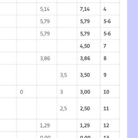
5,14
7,14
4
5,79
5,79
5-6
5,79
5,79
5-6
4,50
7
3,86
3,86
8
3,5
3,50
9
0
3
3,00
10
2,5
2,50
11
1,29
1,29
12
0,00
0,00
13