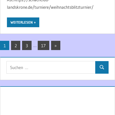
landskrone.de/turniere/weihnachtsblitzturnier/
WEITERLESEN
Seitennummerierung
Nächste
1
2
3
…
17
»
Beiträge
der
Beiträge
Suchen
Suchen
nach: