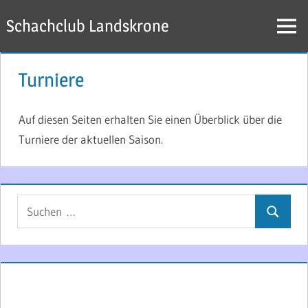
Zum
Schachclub Landskrone
Inhalt
Menü
springen
Turniere
Auf diesen Seiten erhalten Sie einen Überblick über die
Turniere der aktuellen Saison.
Suchen
Suchen
nach: