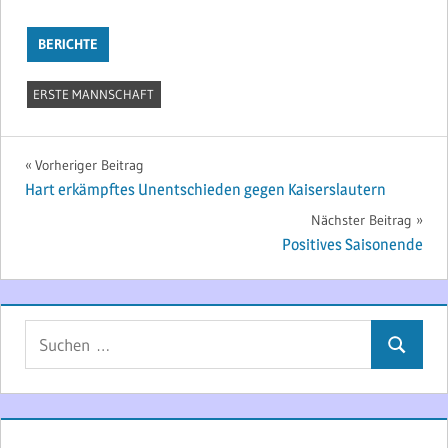
BERICHTE
ERSTE MANNSCHAFT
Beitragsnavigation
Vorheriger Beitrag
Hart erkämpftes Unentschieden gegen Kaiserslautern
Nächster Beitrag
Positives Saisonende
Suchen
Suchen
nach: