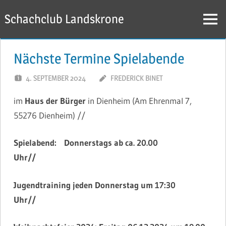
Zum
Schachclub Landskrone
Inhalt
Menü
springen
Nächste Termine Spielabende
4. SEPTEMBER 2024
FREDERICK BINET
im
Haus der Bürger
in Dienheim (Am Ehrenmal 7,
55276 Dienheim) //
Spielabend: Donnerstags
ab ca. 20.00
Uhr//
Jugendtraining jeden Donnerstag um 17:30
Uhr//