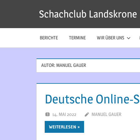
Zum
Schachclub Landskrone
Inhalt
springen
BERICHTE
TERMINE
WIR ÜBER UNS
AUTOR:
MANUEL GAUER
Deutsche Online-S
14. MAI 2022
MANUEL GAUER
WEITERLESEN