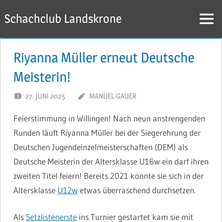
Zum
Schachclub Landskrone
Inhalt
Menü
springen
Riyanna Müller erneut Deutsche
Meisterin!
27. JUNI 2025
MANUEL GAUER
Feierstimmung in Willingen! Nach neun anstrengenden
Runden läuft Riyanna Müller bei der Siegerehrung der
Deutschen Jugendeinzelmeisterschaften (DEM) als
Deutsche Meisterin der Altersklasse U16w ein darf ihren
zweiten Titel feiern! Bereits 2021 konnte sie sich in der
Altersklasse
U12w
etwas überraschend durchsetzen.
Als
Setzlistenerste
ins Turnier gestartet kam sie mit