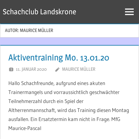
Zum
Schachclub Landskrone
Inhalt
Menü
springen
AUTOR:
MAURICE MÜLLER
Aktiventraining Mo. 13.01.20
11. JANUAR 2020
MAURICE MÜLLER
Hallo Schachfreunde, aufgrund eines akuten
Trainermangels und vorraussichtlich geschwächter
Teilnehmerzahl durch ein Spiel der
Altherrenmannschaft, wird das Training diesen Montag
ausfallen. Ein Ersatztermin kam nicht in Frage. MfG
Maurice-Pascal