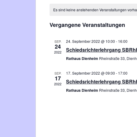
Kalender
wählen.
Es sind keine anstehenden Veranstaltungen vorh
von
Vergangene Veranstaltungen
Veranstaltungen
24. September 2022 @ 10:00
-
16:00
SEP.
24
Schiedsrichterlehrgang SBRh
2022
Rathaus Dienheim
Rheinstraße 33, Dien
17. September 2022 @ 09:00
-
17:00
SEP.
17
Schiedsrichterlehrgang SBRh
2022
Rathaus Dienheim
Rheinstraße 33, Dien