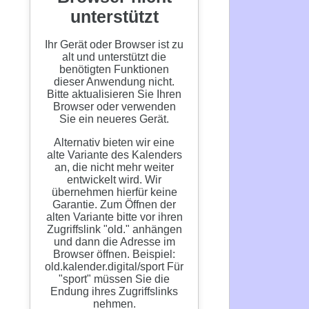
n-
on