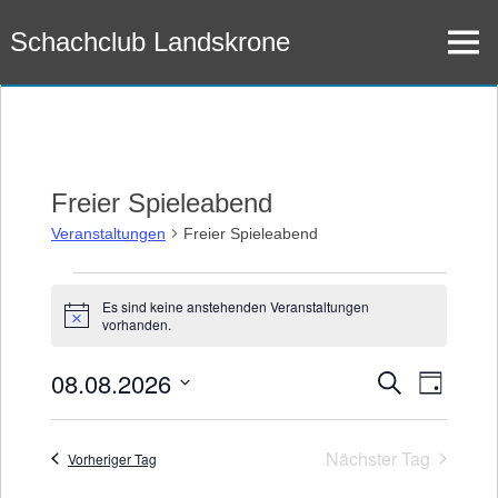
Zum
Schachclub Landskrone
Inhalt
Menü
springen
Freier Spieleabend
Veranstaltungen
Freier Spieleabend
Veranstaltungen
Es sind keine anstehenden Veranstaltungen
Hinweis
vorhanden.
für
8.
08.08.2026
Veran
Veransta
Suche
Tag
Datum
Ansic
August
Suche
wählen.
Navig
Nächster Tag
Vorheriger Tag
2026
und