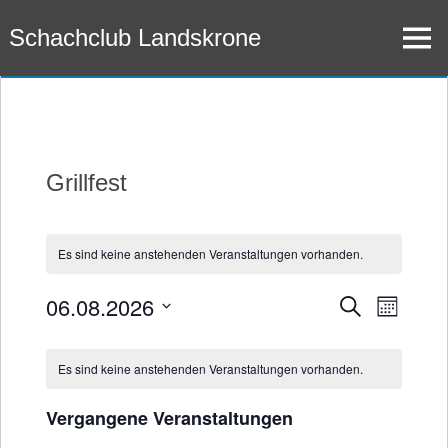
Zum
Schachclub Landskrone
Inhalt
Menü
springen
Grillfest
Es sind keine anstehenden Veranstaltungen vorhanden.
06.08.2026
Veran
Veransta
Suche
Monat
Datum
Ansic
Suche
Kalender
wählen.
Es sind keine anstehenden Veranstaltungen vorhanden.
Navig
und
von
Vergangene Veranstaltungen
Ansichte
Veranstaltungen