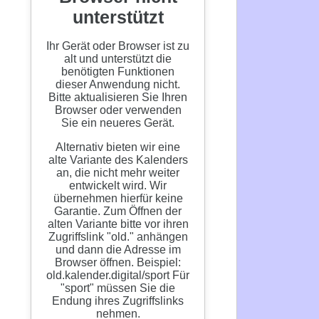
n-
on