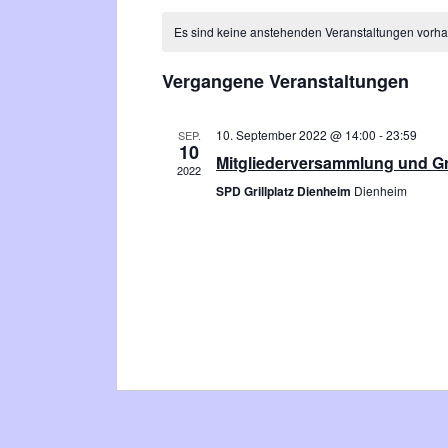
Kalender
wählen.
Es sind keine anstehenden Veranstaltungen vorh
von
Vergangene Veranstaltungen
Veranstaltungen
10. September 2022 @ 14:00
-
23:59
SEP.
10
Mitgliederversammlung und Gri
2022
SPD Grillplatz Dienheim
Dienheim