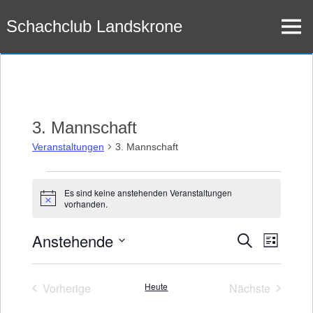
Zum
Schachclub Landskrone
Inhalt
Menü
springen
3. Mannschaft
Veranstaltungen
3. Mannschaft
Veranstaltungen
Es sind keine anstehenden Veranstaltungen
Hinweis
vorhanden.
Anstehende
Veran
Veransta
Suche
Liste
Datum
Ansic
Suche
wählen.
Navig
Vorherige
Heute
Nächste
und
Veranstaltungen
Veranstaltu