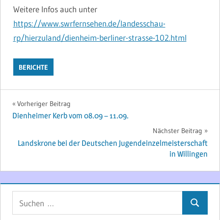
Weitere Infos auch unter
https://www.swrfernsehen.de/landesschau-
rp/hierzuland/dienheim-berliner-strasse-102.html
BERICHTE
Beitragsnavigation
Vorheriger Beitrag
Dienheimer Kerb vom 08.09 – 11.09.
Nächster Beitrag
Landskrone bei der Deutschen Jugendeinzelmeisterschaft
in Willingen
Suchen
Suchen
nach: