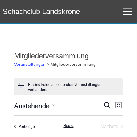
Zum
Schachclub Landskrone
Inhalt
Menü
springen
Mitgliederversammlung
Veranstaltungen
Mitgliederversammlung
Veranstaltungen
Es sind keine anstehenden Veranstaltungen
Hinweis
vorhanden.
Anstehende
Veran
Veransta
Suche
Liste
Datum
Ansic
Suche
wählen.
Navig
Heute
Nächste
Veranstaltungen
Vorherige
und
Veranstaltu