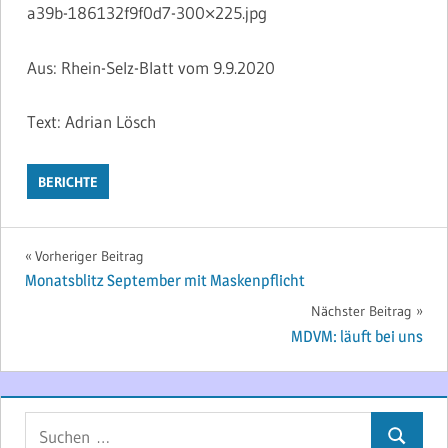
a39b-186132f9f0d7-300×225.jpg
Aus: Rhein-Selz-Blatt vom 9.9.2020
Text: Adrian Lösch
BERICHTE
Beitragsnavigation
Vorheriger Beitrag
Monatsblitz September mit Maskenpflicht
Nächster Beitrag
MDVM: läuft bei uns
Suchen