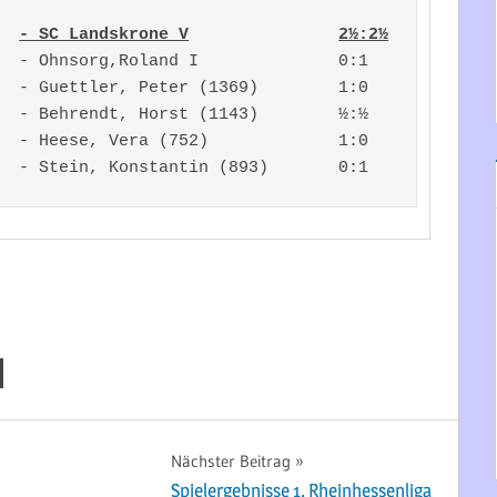
SC Landskrone VI              	- SC Landskrone V		2½:2½
  - Ohnsorg,Roland I              0:1

  - Guettler, Peter (1369)        1:0

  - Behrendt, Horst (1143)        ½:½

  - Heese, Vera (752)             1:0

  - Stein, Konstantin (893)       0:1
Nächster Beitrag
Spielergebnisse 1. Rheinhessenliga