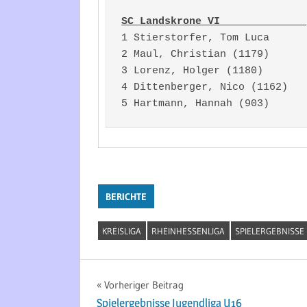
1 Stierstorfer, Tom Luca      
2 Maul, Christian (1179)      
3 Lorenz, Holger (1180)       
4 Dittenberger, Nico (1162)   
5 Hartmann, Hannah (903)      
BERICHTE
KREISLIGA
RHEINHESSENLIGA
SPIELERGEBNISSE
Beitragsnavigation
Vorheriger Beitrag
Spielergebnisse Jugendliga U16