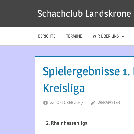
Zum
Schachclub Landskrone
Inhalt
springen
BERICHTE
TERMINE
WIR ÜBER UNS
Spielergebnisse 1.
Kreisliga
24. OKTOBER 2017
WEBMASTER
2. Rheinhessenliga