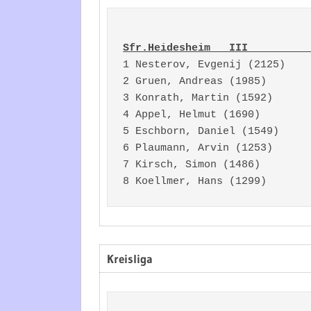
Sfr.Heidesheim   III          
1 Nesterov, Evgenij (2125)    
2 Gruen, Andreas (1985)       
3 Konrath, Martin (1592)      
4 Appel, Helmut (1690)        
5 Eschborn, Daniel (1549)     
6 Plaumann, Arvin (1253)      
7 Kirsch, Simon (1486)        
Kreisliga