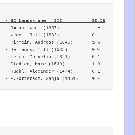
  - SC Landskrone   III           2½:5½
  - Omran, Wael (1657)            -:+

  - Wedel, Ralf (1683)            0:1

  - Kirmeir, Andreas (1645)       ½:½

  - Hermanns, Till (1585)         ½:½

  - Lerch, Cornelia (1621)        0:1

  - Siedler, Marc (1530)          1:0

  - Ruehl, Alexander (1474)       0:1
