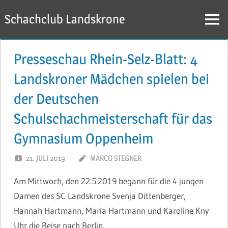
Zum
Schachclub Landskrone
Inhalt
Menü
springen
Presseschau Rhein-Selz-Blatt: 4
Landskroner Mädchen spielen bei
der Deutschen
Schulschachmeisterschaft für das
Gymnasium Oppenheim
21. JULI 2019
MARCO STEGNER
Am Mittwoch, den 22.5.2019 begann für die 4 jungen
Damen des SC Landskrone Svenja Dittenberger,
Hannah Hartmann, Maria Hartmann und Karoline Kny
Uhr die Reise nach Berlin.