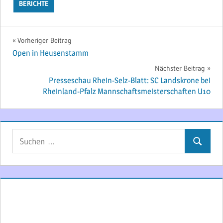
BERICHTE
Beitragsnavigation
Vorheriger Beitrag
Open in Heusenstamm
Nächster Beitrag
Presseschau Rhein-Selz-Blatt: SC Landskrone bei
Rheinland-Pfalz Mannschaftsmeisterschaften U10
Suchen
Suchen
nach: