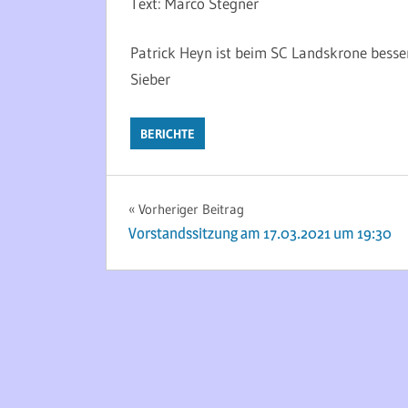
Text: Marco Stegner
Patrick Heyn ist beim SC Landskrone bess
Sieber
BERICHTE
Beitragsnavigation
Vorheriger Beitrag
Vorstandssitzung am 17.03.2021 um 19:30