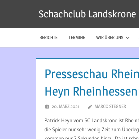
Zum
Schachclub Landskrone
Inhalt
springen
BERICHTE
TERMINE
WIR ÜBER UNS
Presseschau Rhein-
Heyn Rheinhessen
20. MÄRZ 2021
MARCO STEGNER
Patrick Heyn vom SC Landskrone ist Rheinh
die Spieler nur sehr wenig Zeit zum Überle
kommen nur 2 Sekunden hinzu. Da ist schne