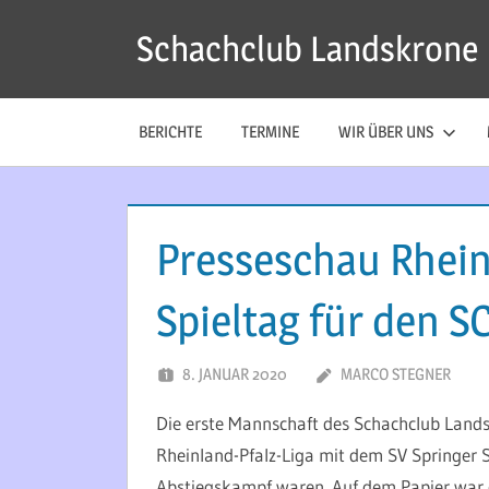
Zum
Schachclub Landskrone
Inhalt
springen
BERICHTE
TERMINE
WIR ÜBER UNS
Presseschau Rhein-
Spieltag für den 
8. JANUAR 2020
MARCO STEGNER
Die erste Mannschaft des Schachclub Landsk
Rheinland-Pfalz-Liga mit dem SV Springer S
Abstiegskampf waren. Auf dem Papier war 