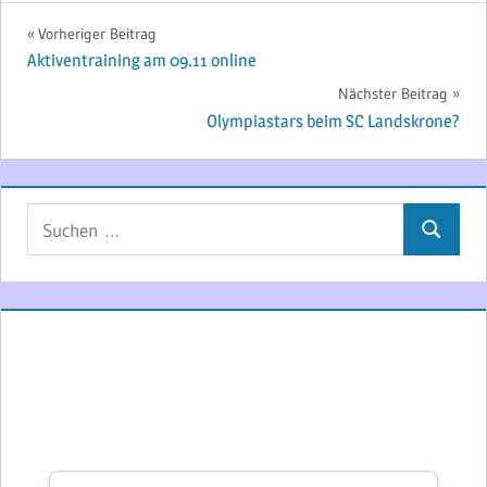
Beitragsnavigation
Vorheriger Beitrag
Aktiventraining am 09.11 online
Nächster Beitrag
Olympiastars beim SC Landskrone?
Suchen
Suchen
nach: