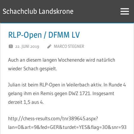
Zum
Schachclub Landskrone
Inhalt
Menü
springen
RLP-Open / DFMM LV
22. JUNI 2019
MARCO STEGNER
Auch an diesem langen Wochenende wird natürlich
wieder Schach gespielt.
Julian ist beim RLP-Open in Weilerbach aktiv. In Runde 4
gelang ihm ein Remis gegen DWZ 1721. Insgesamt
derzeit 1,5 aus 4.
http://chess-results.com/tnr389645.aspx?
lan=0&art=9&fed=GER&turdet=YES&flag=30&snr=93