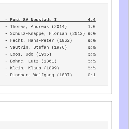
  - Post SV Neustadt I            4:4
  - Thomas, Andreas (2014)        1:0

  - Schulz-Knappe, Florian (2012) ½:½

  - Fecht, Hans-Peter (1962)      ½:½

  - Vautrin, Stefan (1976)        ½:½

  - Loos, Udo (1936)              ½:½

  - Bohne, Lutz (1861)            ½:½

  - Klein, Klaus (1899)           ½:½
