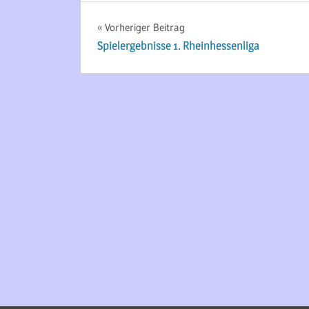
Beitragsnavigation
Vorheriger Beitrag
Spielergebnisse 1. Rheinhessenliga