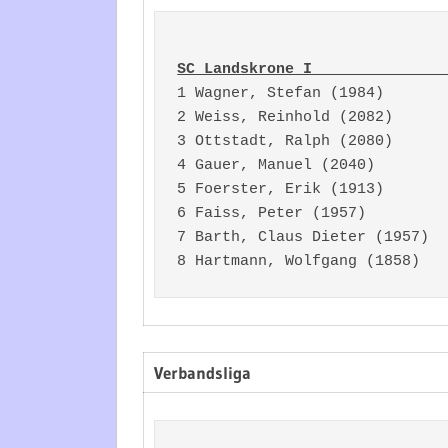
SC Landskrone I               
1 Wagner, Stefan (1984)       
2 Weiss, Reinhold (2082)      
3 Ottstadt, Ralph (2080)      
4 Gauer, Manuel (2040)        
5 Foerster, Erik (1913)       
6 Faiss, Peter (1957)         
7 Barth, Claus Dieter (1957)  
Verbandsliga