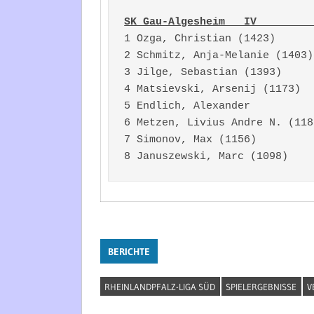
SK Gau-Algesheim   IV         
1 Ozga, Christian (1423)      
2 Schmitz, Anja-Melanie (1403)
3 Jilge, Sebastian (1393)     
4 Matsievski, Arsenij (1173)  
5 Endlich, Alexander          
6 Metzen, Livius Andre N. (118
7 Simonov, Max (1156)         
BERICHTE
RHEINLANDPFALZ-LIGA SÜD
SPIELERGEBNISSE
V