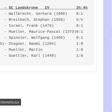
  - SC Landskrone   IV            3½:4½
  - Wallbrecht, Gerhard (1666)    0:1

  - Breitbach, Stephan (1559)     ½:½

  - Israel, Frank (1479)          0:1

  - Mueller, Maurice-Pascal (1373)0:1

  - Spinnler, Wolfgang (1456)     0:1

3)- Stegner, Naomi (1284)         1:0

  - Mueller, Martin               1:0

ERBANDSLIGA