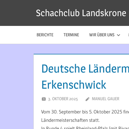
Zum
Schachclub Landskrone
Inhalt
springen
BERICHTE
TERMINE
WIR ÜBER UNS
Deutsche Länderme
Erkenschwick
3. OKTOBER 2025
MANUEL GAUER
Vom 30. September bis 5. Oktober 2025 fin
Ländermeisterschaften statt.
In Runde 4 spielt Rheinland-Pfalz (mit Riy