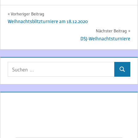
Beitragsnavigation
Vorheriger Beitrag
Weihnachtsblitzturniere am 18.12.2020
Nächster Beitrag
DSJ-Weihnachtsturniere
Suchen
Suchen
nach: