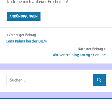
Ich freue mich auf euer Erscheinen!
ANKÜNDIGUNGEN
Beitragsnavigation
Vorheriger Beitrag
Lena Kalina bei der DJEM
Nächster Beitrag
Aktiventraining am 09.11 online
Suchen
Suchen
nach: