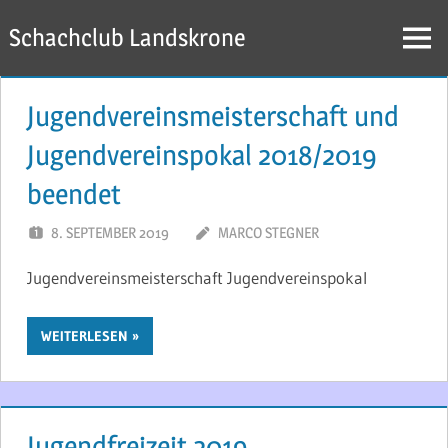
Zum
Schachclub Landskrone
Inhalt
Menü
springen
Jugendvereinsmeisterschaft und
Jugendvereinspokal 2018/2019
beendet
8. SEPTEMBER 2019
MARCO STEGNER
Jugendvereinsmeisterschaft Jugendvereinspokal
WEITERLESEN
Jugendfreizeit 2019