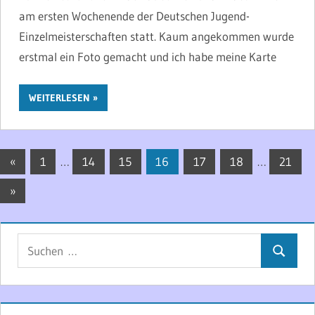
am ersten Wochenende der Deutschen Jugend-
Einzelmeisterschaften statt. Kaum angekommen wurde
erstmal ein Foto gemacht und ich habe meine Karte
WEITERLESEN
Seitennummerierung
Vorherige
«
1
…
14
15
16
17
18
…
21
Beiträge
der
Nächste
»
Beiträge
Beiträge
Suchen
Suchen
nach: