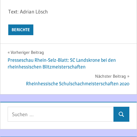
Text: Adrian Lösch
BERICHTE
Beitragsnavigation
Vorheriger Beitrag
Presseschau Rhein-Selz-Blatt: SC Landskrone bei den
rheinhessischen Blitzmeisterschaften
Nächster Beitrag
Rheinhessische Schulschachmeisterschaften 2020
Suchen
Suchen
nach: